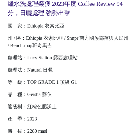
bi
繼水洗處理榮獲 2023年度 Coffee Review 94
n
分，日曬處理 強勢出擊
ti
國 家：Ethiopia 衣索比亞
o
州 / 區：Ethiopia 衣索比亞 / Snnpr 南方國族部落與人民州
/ Bench-maji班奇馬吉
處理站：Lucy Station 露西處理站
處理法：Natural 日曬
等 級：TOP GRADE 1 頂級 G1
品 種：Geisha 藝伎
h
遮蔭樹：紅棕色肥沃土
le
B
產 季：2023
e
海 拔：2280 masl
n