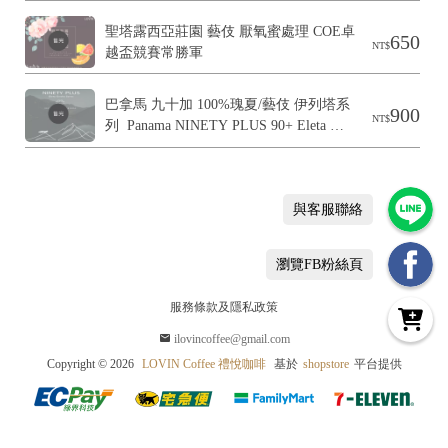
B
聖塔露西亞莊園 藝伎 厭氧蜜處理 COE卓
650
o
NT$
越盃競賽常勝軍
巴拿馬 九十加 100%瑰夏/藝伎 伊列塔系
900
NT$
列  Panama NINETY PLUS 90+ Eleta 
Geisha Series
與客服聯絡
瀏覽FB粉絲頁
服務條款及隱私政策
ilovincoffee@gmail.com
Copyright ©
2026
LOVIN Coffee 禮悅咖啡
基於
shopstore
平台提供