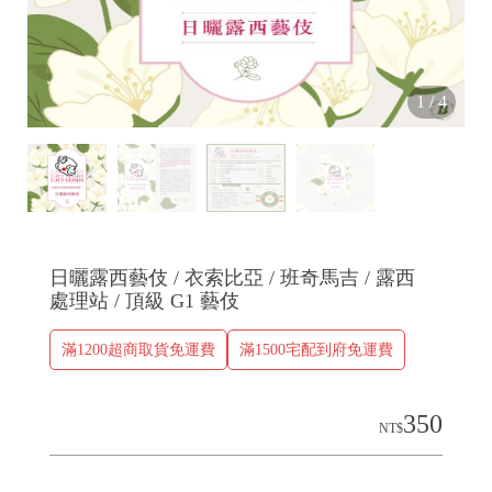
1
/
4
日曬露西藝伎 / 衣索比亞 / 班奇馬吉 / 露西
處理站 / 頂級 G1 藝伎
滿1200超商取貨免運費
滿1500宅配到府免運費
350
NT$