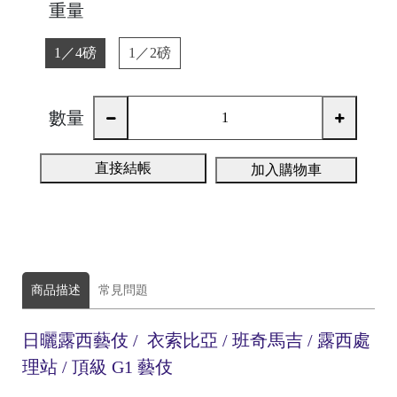
重量
1／4磅
1／2磅
數量
直接結帳
加入購物車
商品描述
常見問題
C
日曬露西藝伎 / 衣索比亞 / 班奇馬吉 / 露西處
o
理站 / 頂級 G1 藝伎
m