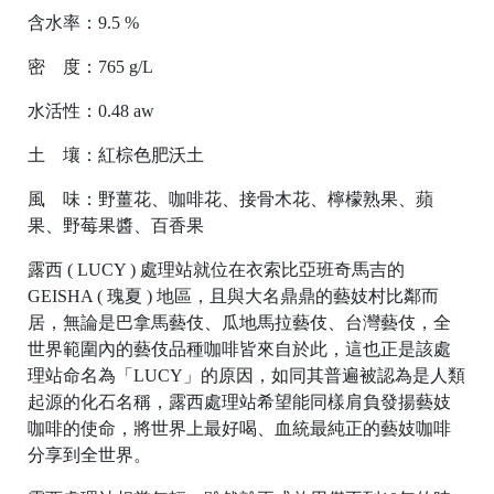
含水率：9.5 %
密 度：765 g/L
水活性：0.48 aw
土 壤：紅棕色肥沃土
風 味：野薑花、咖啡花、接骨木花、檸檬熟果、蘋
D
果、野莓果醬、百香果
ri
露西 ( LUCY ) 處理站就位在衣索比亞班奇馬吉的
p
GEISHA ( 瑰夏 ) 地區，且與大名鼎鼎的藝妓村比鄰而
B
居，無論是巴拿馬藝伎、瓜地馬拉藝伎、台灣藝伎，全
a
世界範圍內的藝伎品種咖啡皆來自於此，這也正是該處
理站命名為「LUCY」的原因，如同其普遍被認為是人類
起源的化石名稱，露西處理站希望能同樣肩負發揚藝妓
咖啡的使命，將世界上最好喝、血統最純正的藝妓咖啡
分享到全世界。