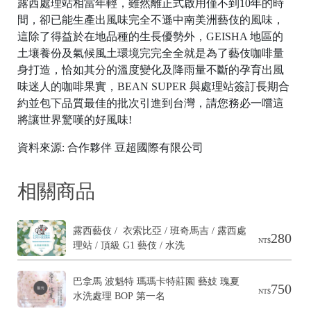
露西處理站相當年輕，雖然離正式啟用僅不到10年的時
間，卻已能生產出風味完全不遜中南美洲藝伎的風味，
這除了得益於在地品種的生長優勢外，GEISHA 地區的
C
土壤養份及氣候風土環境完完全全就是為了藝伎咖啡量
ol
身打造，恰如其分的溫度變化及降雨量不斷的孕育出風
d
味迷人的咖啡果實，BEAN SUPER 與處理站簽訂長期合
B
約並包下品質最佳的批次引進到台灣，請您務必一嚐這
e
將讓世界驚嘆的好風味!
w
資料來源: 合作夥伴 豆超國際有限公司
相關商品
露西藝伎 /  衣索比亞 / 班奇馬吉 / 露西處
280
NT$
理站 / 頂級 G1 藝伎 / 水洗
巴拿馬 波魁特 瑪瑪卡特莊園 藝妓 瑰夏 
G
750
NT$
水洗處理 BOP 第一名
ft