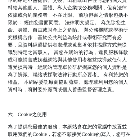
本網站絕不會提供、交換、出租或出售任何您的個人資
bi
料給其他個人、團體、私人企業或公務機關，但有法律
n
依據或合約義務者，不在此限。 前項但書之情形包括不
ti
限於： 經由您書面同意。 法律明文規定。 為免除您生
o
命、身體、自由或財產上之危險。 與公務機關或學術研
究機構合作，基於公共利益為統計或學術研究而有必
要，且資料經過提供者處理或蒐集著依其揭露方式無從
識別特定之當事人。 當您在網站的行為，違反服務條款
或可能損害或妨礙網站與其他使用者權益或導致任何人
遭受損害時，經網站管理單位研析揭露您的個人資料是
為了辨識、聯絡或採取法律行動所必要者。 有利於您的
權益。 本網站委託廠商協助蒐集、處理或利用您的個人
資料時，將對委外廠商或個人善盡監督管理之責。
h
le
六、Cookie之使用
B
e
為了提供您最佳的服務，本網站會在您的電腦中放置並
n
取用我們的Cookie，若您不願接受Cookie的寫入，您可在