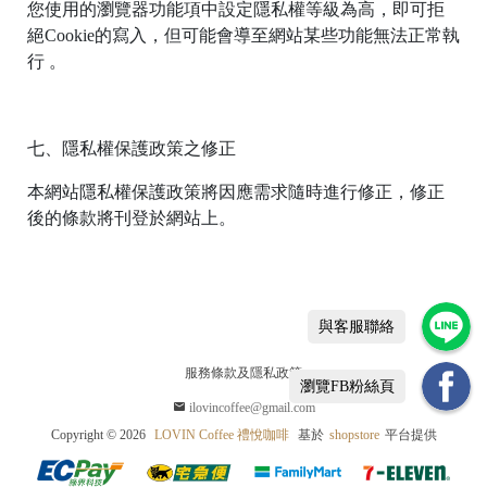
您使用的瀏覽器功能項中設定隱私權等級為高，即可拒
絕Cookie的寫入，但可能會導至網站某些功能無法正常執
行 。
七、隱私權保護政策之修正
本網站隱私權保護政策將因應需求隨時進行修正，修正
D
後的條款將刊登於網站上。
ri
p
B
a
與客服聯絡
服務條款及隱私政策
瀏覽FB粉絲頁
ilovincoffee@gmail.com
Copyright ©
2026
LOVIN Coffee 禮悅咖啡
基於
shopstore
平台提供