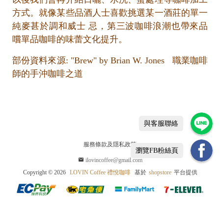
方式。就像某些品酒人士喜歡挑選某一酒莊的單一
純麥甚於調和威士 忌，第三波咖啡浪潮也帶來品
嚐單品咖啡的味蕾文化提升。
部份資料來源: "Brew" by Brian W. Jones 職業咖啡
師的手沖咖啡之道
D
ri
p
與客服聯絡
B
服務條款及隱私政策
a
瀏覽FB粉絲頁
ilovincoffee@gmail.com
Copyright ©
2026
LOVIN Coffee 禮悅咖啡
基於
shopstore
平台提供