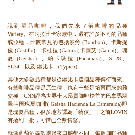
說到單品咖啡，我們先來了解咖啡的品種
Variety。在阿拉比卡家族中，還有許多不同的品種
或亞種，比較常見的包括波旁 (Bourbon)、卡斯提
優 (Castillo)、卡杜拉 (Caturra)卡圖艾 (Catuai)、瑰
夏 (Geisha）、帕卡瑪拉 (Pacamara)、SL28、
SL34，以及 鐵比卡 （Typica）。
其他大多數品種都是從鐵比卡這個品種傳衍而來。
有些咖啡品種是原生種，也有一些是培育而來的雜
交種。CNN評為世界十大昂貴咖啡榜首的巴拿馬翡
翠莊園瑰夏咖啡( Geisha Hacienda La Esmeralda)即
是瑰夏品種，很多地方譯為「藝伎」，之前LOVIN
C
有搶到一批，可惜已全數售罄。
o
m
就像葡萄酒每款喝起來口感都不同，每個咖啡品種