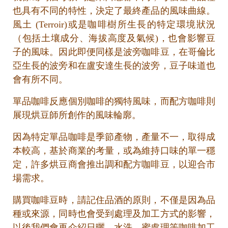
bi
也具有不同的特性，決定了最終產品的風味曲線。
n
風土 (Terroir)或是咖啡樹所生長的特定環境狀況
ti
（包括土壤成分、海拔高度及氣候)，也會影響豆
o
子的風味。因此即便同樣是波旁咖啡豆，在哥倫比
亞生長的波旁和在盧安達生長的波旁，豆子味道也
會有所不同。
單品咖啡反應個別咖啡的獨特風味，而配方咖啡則
展現烘豆師所創作的風味輪廓。
因為特定單品咖啡是季節產物，產量不一，取得成
本較高，基於商業的考量，或為維持口味的單一穩
定，許多烘豆商會推出調和配方咖啡豆，以迎合市
h
場需求。
le
B
購買咖啡豆時，請記住品酒的原則，不僅是因為品
e
種或來源，同時也會受到處理及加工方式的影響，
n
以後我們會再介紹日曬、水洗、蜜處理等咖啡加工