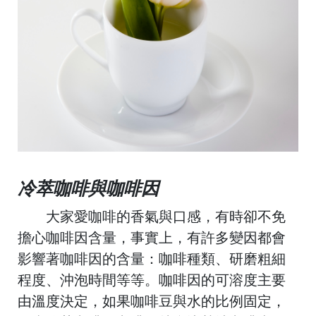
B
o
冷萃咖啡與咖啡因
大家愛咖啡的香氣與口感，有時卻不免
擔心咖啡因含量，事實上，有許多變因都會
影響著咖啡因的含量：咖啡種類、研磨粗細
程度、沖泡時間等等。咖啡因的可溶度主要
由溫度決定，如果咖啡豆與水的比例固定，