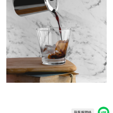
C
o
p
y
r
i
g
h
t
©
2
0
2
6
L
O
V
I
N
C
與客服聯絡
o