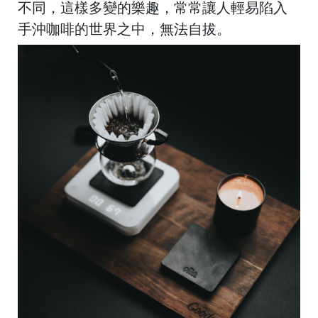
bi
不同，這樣多變的樂趣，常常讓人輕易陷入
n
手沖咖啡的世界之中，無法自拔。
ti
o
h
le
B
e
n