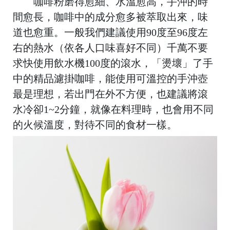
咖啡粉磨得愈細、水溫愈高，手沖的時
間愈長，咖啡中的成分愈多被萃取出來，味
道也愈重。一般我們建議使用90度至96度左
C
ol
右的熱水（依各人口味喜好不同）千萬不要
d
求快使用飲水機100度的滾水，「燙壞」了手
B
中的精品濾掛咖啡，能使用可溫控的手沖壺
e
最是理想，若出門在外不方便，也建議將滾
w
水冷卻1~2分鐘，就像在料理時，也會用不同
的火候溫度，對待不同的食材一樣。
G
ft