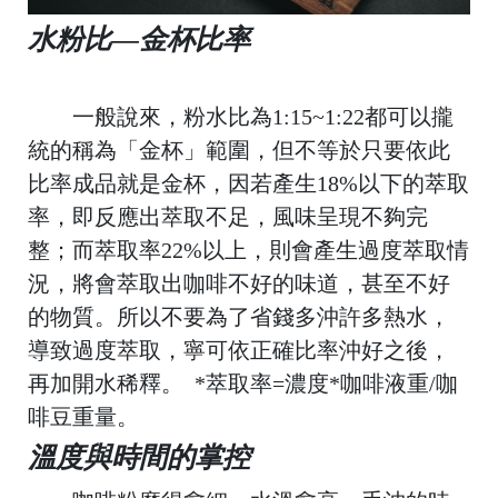
水粉比—金杯比率
一般說來，粉水比為1:15~1:22都可以攏
統的稱為「金杯」範圍，但不等於只要依此
比率成品就是金杯，因若產生18%以下的萃取
率，即反應出萃取不足，風味呈現不夠完
D
ri
整；而萃取率22%以上，則會產生過度萃取情
p
況，將會萃取出咖啡不好的味道，甚至不好
B
的物質。所以不要為了省錢多沖許多熱水，
a
導致過度萃取，寧可依正確比率沖好之後，
再加開水稀釋。
*萃取率=濃度*咖啡液重/咖
啡豆重量。
溫度與時間的掌控