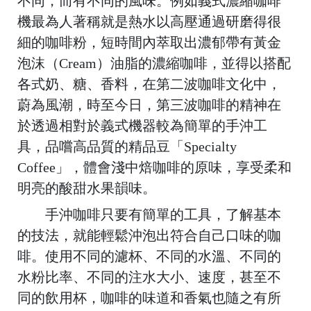
不同，而有不同的風味。例如義式濃縮咖啡
機最為人著稱就是熱水以高壓通過研磨得很
細的咖啡粉，短時間內萃取出濃郁帶有黃金
泡沫（Cream）油脂的濃縮咖啡，並得以搭配
各式奶、糖、香料，在第二波咖啡文化中，
蔚為風潮，時至今日，第三波咖啡的精神在
於透過相對於義式機器較為簡單的手沖工
具，品嚐高品質的精品豆「Specialty
Coffee」，體會淺中焙咖啡的原味，享受柔和
明亮的酸甜水果韻味。
手沖咖啡只要有簡單的工具，了解基本
的技法，就能輕鬆沖泡出符合自己口味的咖
啡。使用不同的濾杯、不同的水溫、不同的
C
水粉比率、不同的注水大小、速度，甚至不
o
m
同的飲用杯，咖啡的味道和香氣也隨之有所