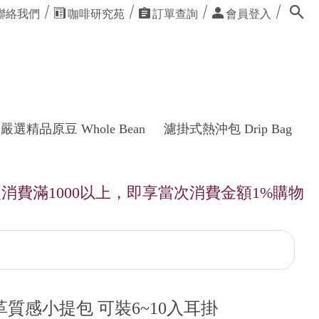
聯絡我們
咖啡研究苑
訂單查詢
會員登入
嚴選精品原豆 Whole Bean
濾掛式熱沖包 Drip Bag
1000以上，即享當次消費金額1%購物金回饋
質感小提包 可裝6~10入耳掛