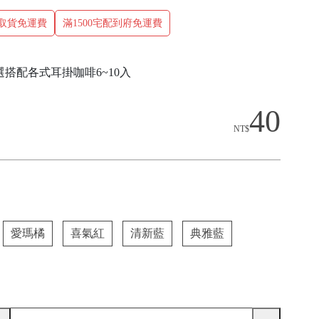
商取貨免運費
滿1500宅配到府免運費
選搭配各式耳掛咖啡6~10入
40
NT$
愛瑪橘
喜氣紅
清新藍
典雅藍