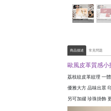
商品描述
常見問題
歐風皮革質感小
荔枝紋皮革紋理 一
優雅大方 品味出眾 
另可加綴 珍珠掛飾 