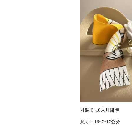
可裝 6~10入耳掛包
尺寸：16*7*17公分