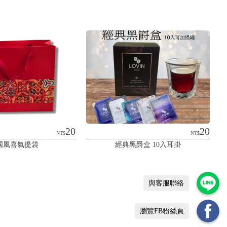
20
20
NT$
NT$
國風喜氣提袋
經典黑爵盒 10入耳掛
與客服聯絡
瀏覽FB粉絲頁