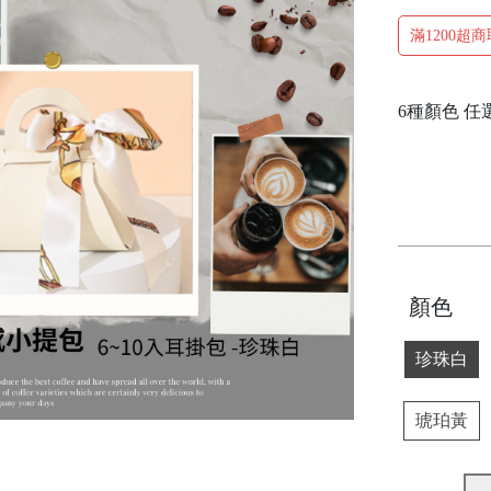
滿1200超
6種顏色 任
顏色
珍珠白
琥珀黃