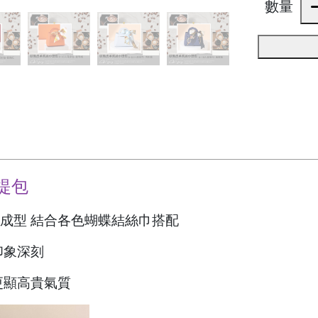
數量
提包
體成型 結合各色蝴蝶結絲巾搭配
印象深刻
更顯高貴氣質