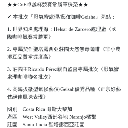
bi
★★CoE卓越杯競賽常勝軍殊榮★★
n
✔ 本批次『厭氧蜜處理/藝伎咖啡Geisha』亮點：
ti
o
1. 世界知名處理廠：Helsar de Zarcero處理廠《國
際咖啡競賽常勝軍》
2. 專屬契作聖塔露西亞莊園天然無毒咖啡《非小農
混豆品質掌握度高》
3. 莊園主Ricardo Pérez親自監督專屬批次《厭氧蜜
處理咖啡聯名批次》
4. 高海拔微型氣候藝伎/Geisah優秀品種《正宗好藝
h
伎絕佳風味表現》
le
B
國別：Costa Rica 哥斯大黎加
e
產區：West Valley西部谷地 Naranjo橘郡
n
莊園：Santa Lucia 聖塔露西亞莊園