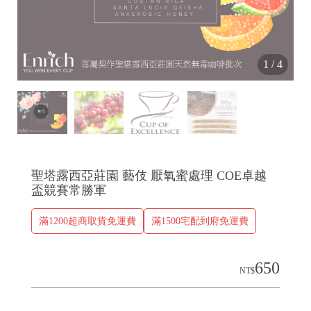
1
/
4
聖塔露西亞莊園 藝伎 厭氧蜜處理 COE卓越
盃競賽常勝軍
滿1200超商取貨免運費
滿1500宅配到府免運費
650
NT$