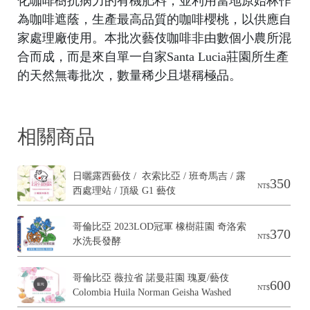
化咖啡樹抗病力的有機肥料，並利用當地原始林作
B
為咖啡遮蔭，生產最高品質的咖啡櫻桃，以供應自
o
家處理廠使用。本批次藝伎咖啡非由數個小農所混
合而成，而是來自單一自家Santa Lucia莊園所生產
的天然無毒批次，數量稀少且堪稱極品。
相關商品
日曬露西藝伎 /  衣索比亞 / 班奇馬吉 / 露
350
NT$
西處理站 / 頂級 G1 藝伎
哥倫比亞 2023LOD冠軍 橡樹莊園 奇洛索 
370
NT$
水洗長發酵
哥倫比亞 薇拉省 諾曼莊園 瑰夏/藝伎 ﻿﻿ 
600
NT$
Colombia Huila Norman Geisha Washed