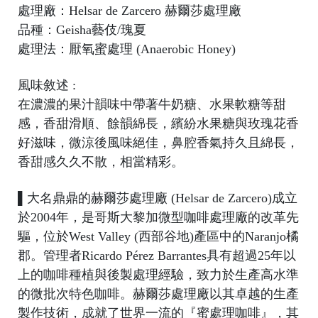
處理廠：Helsar de Zarcero 赫爾莎處理廠
品種：Geisha藝伎/瑰夏
處理法：厭氧蜜處理 (Anaerobic Honey)
風味敘述 :
在濃濃的果汁韻味中帶著牛奶糖、水果軟糖等甜
感，香甜滑順、餘韻綿長，繽紛水果糖與玫瑰花香
D
好滋味，微涼後風味絕佳，鼻腔香氣持久且綿長，
ri
香甜感久久不散，相當精彩。
p
B
▌大名鼎鼎的赫爾莎處理廠 (Helsar de Zarcero)成立
a
於2004年，是哥斯大黎加微型咖啡處理廠的改革先
驅，位於West Valley (西部谷地)產區中的Naranjo橘
郡。管理者Ricardo Pérez Barrantes具有超過25年以
上的咖啡種植與後製處理經驗，致力於生產高水準
的微批次特色咖啡。赫爾莎處理廠以其卓越的生產
製作技術，成就了世界一流的『蜜處理咖啡』，其