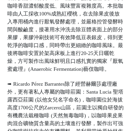
咖啡香甜濃郁酸度低、風味豐富複雜度高。本批咖
啡由人工採收100%成熟紅櫻桃，在去除果皮後放
C
入專用桶內進行厭氧發酵處理，並嚴格控管發酵時
ol
間與酸鹼度，接著用水沖洗去除豆體表面上的部分
d
果膠，果膠沖刷技術可有效降低豆表銀皮，得到更
B
乾淨的咖啡口感，同時帶出更細緻的咖啡風味。最
e
後將咖啡安置於架高床板上進行20-25天日曬乾
w
燥，方可製作出風味鮮明且口感扎實的獨家『厭氧
蜜處理』(Anaerobic Fermentation)藝伎咖啡。
➠ Ricardo Pérez Barrantes除了經營赫爾莎處理廠
外，更有著私人專屬的咖啡莊園：Santa Lucia 聖塔
露西亞莊園 (以他女兒名字命名)，咖啡園位於海拔
高度1700公尺的Zarcero山區，莊園主以獨自研發的
有機農法栽種咖啡 (天然無毒咖啡)，以咖啡果皮果
G
肉混合礦物質含量高的土壤進行發酵，製作出可強
ft