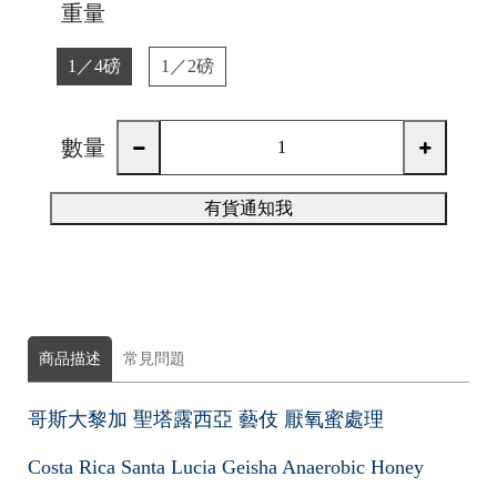
重量
1／4磅
1／2磅
數量
有貨通知我
商品描述
常見問題
C
哥斯大黎加 聖塔露西亞 藝伎 厭氧蜜處理
o
Costa Rica Santa Lucia Geisha Anaerobic Honey
m