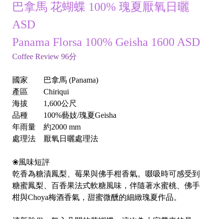
bi
巴拿馬
花蝴蝶
100%
瑰夏
厭氧日曬
n
ASD
ti
Panama Florsa 100% Geisha 1600 ASD
o
Coffee Review 96
分
國家 巴拿馬
(Panama)
產區
Chiriqui
海拔
1,600
公尺
品種
100%
藝妓
/
瑰夏
Geisha
年雨量 約
2000 mm
處理法 厭氧日曬處理法
h
❀
風味短評
le
乾香為糖漬鳳梨、莓果與佛手柑香氣。啜吸時可感受到
B
糖蜜鳳梨、百香果法式軟糖風味，伴隨著水蜜桃、佛手
柑與
Choya
梅酒香氣，甜蜜微醺的細緻瑰夏作品。
e
n