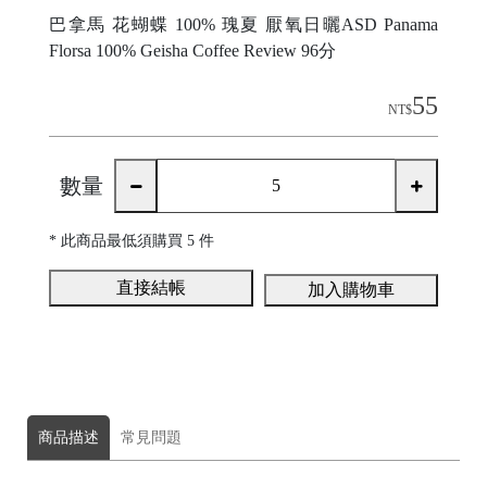
巴拿馬 花蝴蝶 100% 瑰夏 厭氧日曬ASD Panama
Florsa 100% Geisha Coffee Review 96分
55
NT$
數量
* 此商品
最低須購買 5 件
直接結帳
加入購物車
C
o
商品描述
常見問題
m