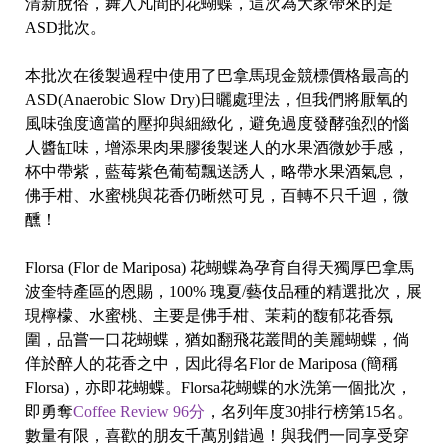
清新脫俗，舞入凡間的花蝴蝶，這次為大家帶來的是
ASD
批次。
本批次在後製過程中使用了巴拿馬現金競標價格最高的
ASD(Anaerobic Slow Dry)
日曬處理法，但我們將厭氧的
風味強度適當的壓抑與細緻化，避免過度發酵強烈的惱
人醬缸味，增添果肉果膠後製迷人的水果酒微妙手感，
杯中帶紫，藍莓紫色葡萄飄送誘人，略帶水果酒氣息，
D
佛手柑、水蜜桃與花香仍晰然可見，百轉不只千迴，微
醺！
ri
p
Florsa (Flor de Mariposa)
花蝴蝶為孕育自得天獨厚巴拿馬
B
波奎特產區的恩賜，
100%
瑰夏
/
藝伎品種的精選批次，展
a
現檸檬、水蜜桃、主要是佛手柑、茉莉的馥郁花香氛
圍，品嘗一口花蝴蝶，猶如翻飛花叢間的美麗蝴蝶，倘
佯於醉人的花香之中，因此得名
Flor de Mariposa (
簡稱
Florsa)
，亦即花蝴蝶。
Florsa
花蝴蝶的水洗第一個批次，
即勇奪
Coffee Review 96
分
，名列年度
30
排行榜第
15
名。
數量有限，喜歡的朋友千萬別錯過！與我們一同享受穿