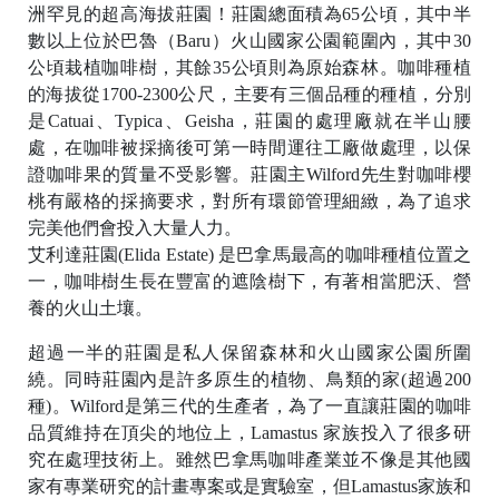
洲罕見的超高海拔莊園！莊園總面積為65公頃，其中半
數以上位於巴魯（Baru）火山國家公園範圍內，其中30
公頃栽植咖啡樹，其餘35公頃則為原始森林。咖啡種植
的海拔從1700-2300公尺，主要有三個品種的種植，分別
是Catuai、Typica、Geisha，莊園的處理廠就在半山腰
處，在咖啡被採摘後可第一時間運往工廠做處理，以保
證咖啡果的質量不受影響。莊園主Wilford先生對咖啡櫻
桃有嚴格的採摘要求，對所有環節管理細緻，為了追求
完美他們會投入大量人力。
艾利達莊園(Elida Estate) 是巴拿馬最高的咖啡種植位置之
一，咖啡樹生長在豐富的遮陰樹下，有著相當肥沃、營
養的火山土壤。
超過一半的莊園是私人保留森林和火山國家公園所圍
繞。同時莊園內是許多原生的植物、鳥類的家(超過200
種)。Wilford是第三代的生產者，為了一直讓莊園的咖啡
品質維持在頂尖的地位上，Lamastus 家族投入了很多研
究在處理技術上。雖然巴拿馬咖啡產業並不像是其他國
家有專業研究的計畫專案或是實驗室，但Lamastus家族和