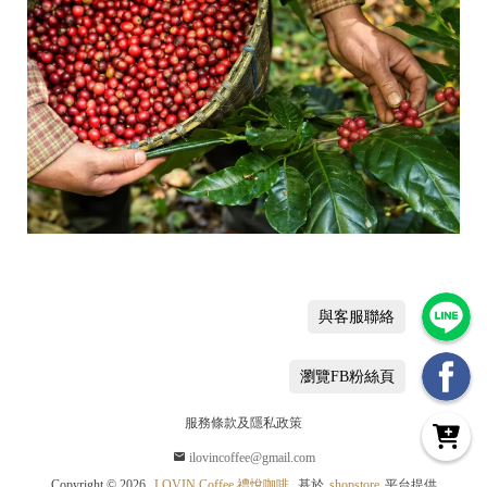
f
f
e
e
禮
悅
咖
啡
基
於
s
h
o
p
s
t
o
與客服聯絡
r
e
平
瀏覽FB粉絲頁
台
提
服務條款及隱私政策
供
ilovincoffee@gmail.com
Copyright ©
2026
LOVIN Coffee 禮悅咖啡
基於
shopstore
平台提供