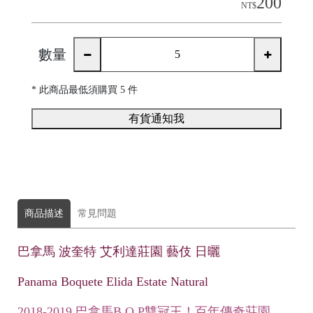
200
NT$
數量
* 此商品
最低須購買 5 件
有貨通知我
商品描述
常見問題
巴拿馬 波奎特 艾利達莊園 藝伎 日曬
C
o
Panama Boquete Elida Estate Natural
m
2018-2019 巴拿馬B.O.P雙冠王！百年傳奇莊園