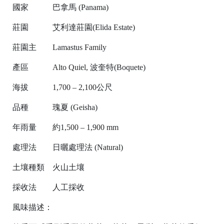
國家 巴拿馬 (Panama)
莊園 艾利達莊園(Elida Estate)
莊園主 Lamastus Family
產區 Alto Quiel, 波奎特(Boquete)
海拔 1,700 – 2,100公尺
D
品種 瑰夏 (Geisha)
ri
p
年雨量 約1,500 – 1,900 mm
B
處理法 日曬處理法 (Natural)
a
土壤種類 火山土壤
採收法 人工採收
風味描述：