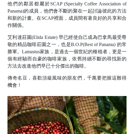
他們的鄰居都屬於SCAP (Specialty Coffee Association of
Panama)的成員，他們會不斷的聚在一起討論彼此的方法
和新的計畫。在SCAP裡面，成員間有著良好的共享和合
作關係。
C
艾利達莊園(Elida Estate) 早已經使自己成為巴拿馬最受尊
o
p
敬的精品咖啡莊園之一，也是B.O.P(Best of Panama) 的常
y
勝軍。Lamastus家族，是過去一個世紀的種植者，更是一
r
i
個有經驗而自豪的咖啡家族，依舊持續不斷的尋找新的
g
方法去改進他們早已十分傑出的咖啡。
h
t
傳奇名豆，喜歡頂級風味的朋友們，千萬要把握這難得
©
2
機會！
0
2
6
L
O
V
I
N
C
o