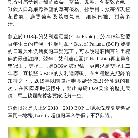
乾香可感受到香甜的藍莓、草莓、鳳梨、葡萄乾香氣。
啜飲入口為細緻香甜的草莓優格、佛手柑，接著浮現橙
花香氣、麝香葡萄及荔枝氣息，細緻典雅、甜美多
C
汁。
ol
d
創立於1918年的艾利達莊園(Elida Estate)，於2018年歡慶
百年生日的時候，也順利拿下Best of Panama (BOP) 競賽
B
的日曬與水洗瑰夏冠軍雙冠王，可以說是莊園百年里程
e
碑的最佳註腳。翌年，艾利達莊園(Elida Estate)再度勇奪
w
雙冠王，雙冠王已是BOP的破紀錄，更何況是雙冠王二
年霸，直接豎立BOP的艾利達障礙。在各種歷史紀錄的
加持之下，2019年以國際評審團給分95.21分奪冠的批
次，在國際即時競標中，開出每磅1029美金的歷史天
價，馬上被國際饕客買家瓜分一空。
這個批次是與上述2018、2019 BOP 日曬水洗瑰夏雙料冠
軍同一地塊(Torre)，超值冠軍入手價，不容錯過。
G
ft