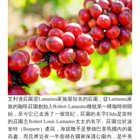
B
o
艾利達莊園是Lamastus家族最知名的莊園，從Lamastus家
族的咖啡莊園創始人Robert Lamastus種植第一棵咖啡樹開
始，至今它已走過了一個世紀，莊園的名字Elida是當時
的莊園主Robert Louis Lamastus太太的名字。莊園位於波
奎特（Boquete）產區，海拔幾乎是整個巴拿馬國內的最
高處，而且將近有一半面積在國家保護公園內，是中美